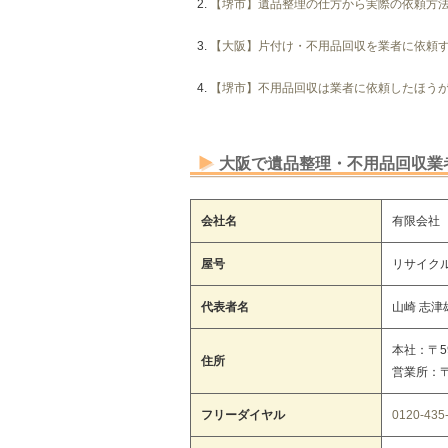
【堺市】遺品整理の仕方から実際の依頼方
【大阪】片付け・不用品回収を業者に依頼
【堺市】不用品回収は業者に依頼したほう
大阪で遺品整理・不用品回収業
会社名
有限会社
屋号
リサイク
代表者名
山崎 志津
本社：〒5
住所
営業所：〒
フリーダイヤル
0120-435