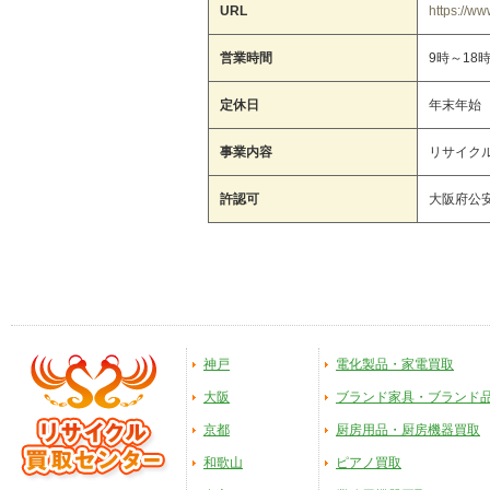
URL
https://www
営業時間
9時～18
定休日
年末年始
事業内容
リサイク
許認可
大阪府公安
神戸
電化製品・家電買取
大阪
ブランド家具・ブランド
京都
厨房用品・厨房機器買取
和歌山
ピアノ買取