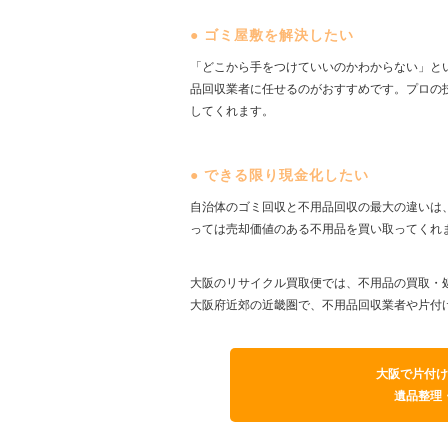
●
ゴミ屋敷を解決したい
「どこから手をつけていいのかわからない」と
品回収業者に任せるのがおすすめです。プロの
してくれます。
●
できる限り現金化したい
自治体のゴミ回収と不用品回収の最大の違いは
っては売却価値のある不用品を買い取ってくれ
大阪のリサイクル買取便では、不用品の買取・
大阪府近郊の近畿圏で、不用品回収業者や片付
大阪で片付け
遺品整理