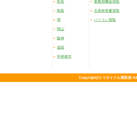
奈良
業務用機器買取
鳥取
古美術骨董買取
堺
パソコン買取
岡山
阪神
滋賀
学研都市
Copyright(C) リサイクル買取便 All ri