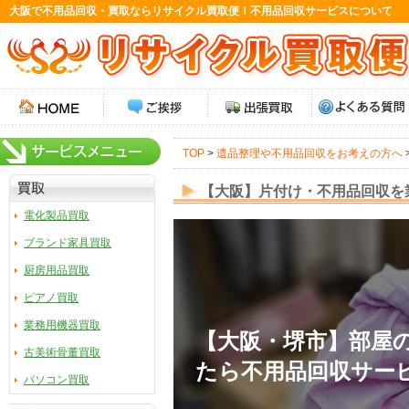
大阪で不用品回収・買取ならリサイクル買取便！不用品回収サービスについて
TOP
>
遺品整理や不用品回収をお考えの方へ
【大阪】片付け・不用品回収を
電化製品買取
ブランド家具買取
厨房用品買取
ピアノ買取
業務用機器買取
【大阪・堺市】部屋
古美術骨董買取
たら不用品回収サー
パソコン買取