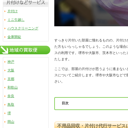
片付け
ミニ引越し
ハウスクリーニング
金庫開錠
すっきり片付いた部屋に憧れるものの、片付け
た方もいらっしゃるでしょう。このような場合
スの利用です。堺市や大阪市、茨木市といった
たします。
神戸
ここでは、部屋の片付けが思うように進まない
大阪
スについてご紹介します。堺市や大阪市などで
京都
さい。
和歌山
奈良
目次
鳥取
堺
1．不用品回収・片付け代行サービスに
岡山
1-1．このような場合は業者の不用
不用品回収・片付け代行サービス