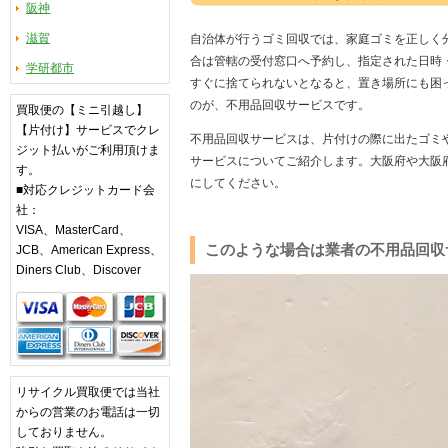
阪神
1-2．業者に不用品回収・片付け代
滋賀
自治体が行うゴミ回収では、家庭ゴミを正しく
2．部屋の片付けについて
合は管轄の受付窓口へ予約し、指定された日時
学研都市
すぐに捨てられないとなると、置き場所にも困
2-1．片付けをしない場合とした場
のが、不用品回収サービスです。
買取便の【ミニ引越し】
2-2．片付け・整理整頓は何から始
【片付け】サービスでクレ
不用品回収サービスは、片付けの際に出たゴミ
ジット払いがご利用頂けま
3．家まるごときれい！大阪で片付け代
サービスについてご紹介します。大阪府や大阪
す。
にしてください。
■対応クレジットカード会
社：
VISA、MasterCard、
このような場合は業者の不用品回収
JCB、American Express、
Diners Club、Discover
リサイクル買取便では当社
からの営業のお電話は一切
しておりません。